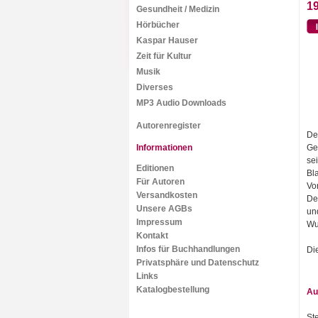
19
Gesundheit / Medizin
Hörbücher
Kaspar Hauser
Zeit für Kultur
Musik
Diverses
MP3 Audio Downloads
Autorenregister
De
Informationen
Ge
se
Editionen
Bl
Für Autoren
Vo
Versandkosten
De
Unsere AGBs
un
Impressum
Wu
Kontakt
Infos für Buchhandlungen
Di
Privatsphäre und Datenschutz
Links
Katalogbestellung
Au
St