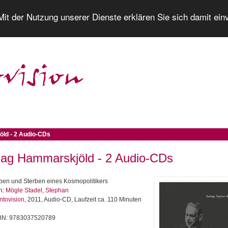
 Mit der Nutzung unserer Dienste erklären Sie sich damit ei
ld - 2 Audio-CDs
ag Hammarskjöld - 2 Audio-CDs
ben und Sterben eines Kosmopolitikers
n:
Mögle Stadel, Stephan
ntovision
, 2011, Audio-CD, Laufzeit ca. 110 Minuten
BN: 9783037520789