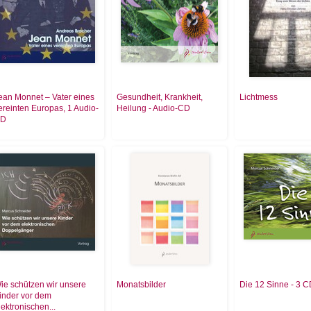
ean Monnet – Vater eines
Gesundheit, Krankheit,
Lichtmess
ereinten Europas, 1 Audio-
Heilung - Audio-CD
D
ie schützen wir unsere
Monatsbilder
Die 12 Sinne - 3 
inder vor dem
lektronischen...