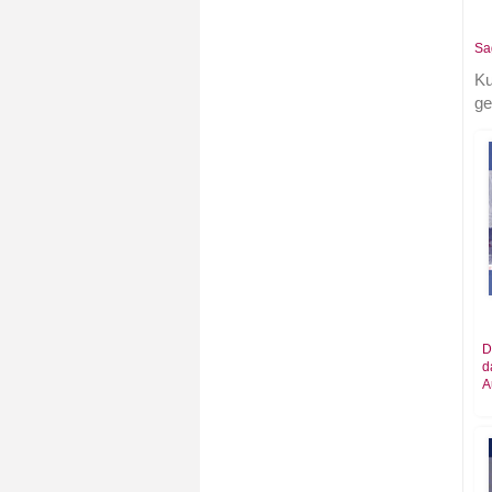
Sa
Ku
ge
D
d
A