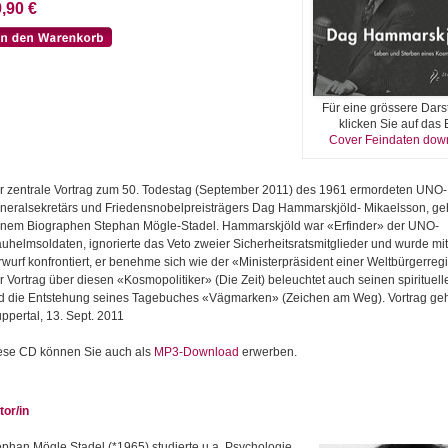
,90 €
Für eine grössere Dars
klicken Sie auf das B
Cover Feindaten dow
r zentrale Vortrag zum 50. Todestag (September 2011) des 1961 ermordeten UNO-
neralsekretärs und Friedensnobelpreisträgers Dag Hammarskjöld- Mikaelsson, ge
inem Biographen Stephan Mögle-Stadel. Hammarskjöld war «Erfinder» der UNO-
auhelmsoldaten, ignorierte das Veto zweier Sicherheitsratsmitglieder und wurde mi
rwurf konfrontiert, er benehme sich wie der «Ministerpräsident einer Weltbürgerreg
r Vortrag über diesen «Kosmopolitiker» (Die Zeit) beleuchtet auch seinen spirituel
d die Entstehung seines Tagebuches «Vägmarken» (Zeichen am Weg). Vortrag geh
ppertal, 13. Sept. 2011
ese CD können Sie auch als
MP3-Download
erwerben.
tor/in
ephan Mögle Stadel (*1965) studierte u.a. Psychologie