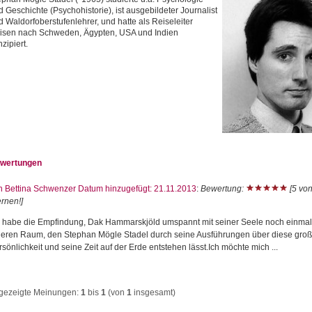
d Geschichte (Psychohistorie), ist ausgebildeter Journalist
d Waldorfoberstufenlehrer, und hatte als Reiseleiter
isen nach Schweden, Ägypten, USA und Indien
zipiert.
wertungen
n Bettina Schwenzer Datum hinzugefügt: 21.11.2013
:
Bewertung:
[5 von
ernen!]
h habe die Empfindung, Dak Hammarskjöld umspannt mit seiner Seele noch einma
neren Raum, den Stephan Mögle Stadel durch seine Ausführungen über diese gro
sönlichkeit und seine Zeit auf der Erde entstehen lässt.Ich möchte mich ...
gezeigte Meinungen:
1
bis
1
(von
1
insgesamt)