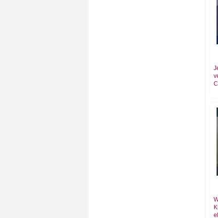
J
v
C
W
K
e