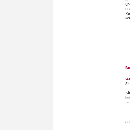
un
un
Re
kon
Be
vo
St
Ic
in
Per
an