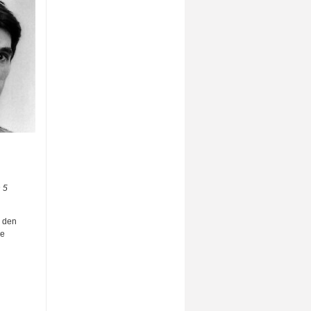
 5
l den
ße