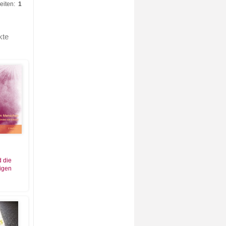
eiten:
1
kte
 die
igen