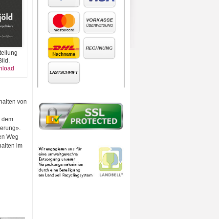
tellung
ild.
nload
halten von
t dem
ierung».
len Weg
alten im