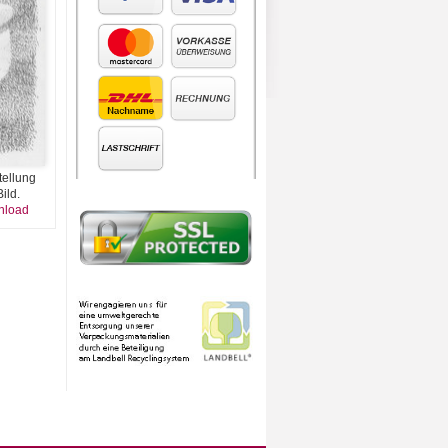
tellung
ild.
nload