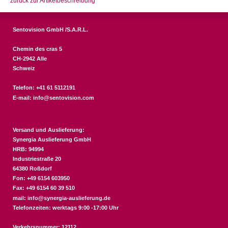
zurück zur Artikelbeschreibung
Sentovision GmbH /S.A.R.L.
Chemin des cras 5
CH-2942 Alle
Schweiz
Telefon: +41 61 5112191
E-mail:
info@sentovision.com
Versand und Auslieferung:
Synergia Auslieferung GmbH
HRB: 94994
Industriestraße 20
64380 Roßdorf
Fon: +49 6154 603950
Fax: +49 6154 60 39 510
mail:
info@synergia-auslieferung.de
Telefonzeiten: werktags 9:00 -17:00 Uhr
Verkehrsnummer: 12112